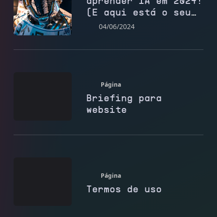
aprender IA em 2024!
(E aqui está o seu
roteiro)
04/06/2024
Página
Briefing para
website
Página
Termos de uso