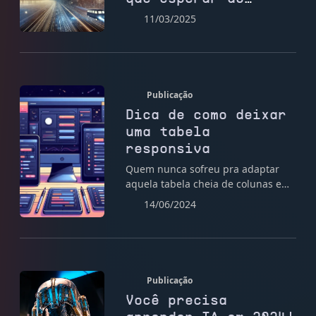
futuro do marketing
11/03/2025
e das redes sociais
Publicação
Dica de como deixar
uma tabela
responsiva
Quem nunca sofreu pra adaptar
aquela tabela cheia de colunas em
telas menores?! Hoje eu vou
14/06/2024
mostrar uma solução para este
problema.
Publicação
Você precisa