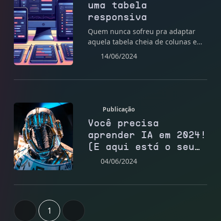
uma tabela
responsiva
Quem nunca sofreu pra adaptar
aquela tabela cheia de colunas em
telas menores?! Hoje eu vou
14/06/2024
mostrar uma solução para este
problema.
Publicação
Você precisa
aprender IA em 2024!
(E aqui está o seu
roteiro)
04/06/2024
1