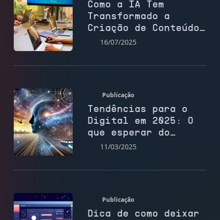
Como a IA Tem
Transformado a
Criação de Conteúdo
para Sites
16/07/2025
Publicação
Tendências para o
Digital em 2025: O
que esperar do
futuro do marketing
11/03/2025
e das redes sociais
Publicação
Dica de como deixar