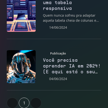
uma tabela
responsiva
Quem nunca sofreu pra adaptar
aquela tabela cheia de colunas em
telas menores?! Hoje eu vou
14/06/2024
mostrar uma solução para este
problema.
Publicação
Você precisa
aprender IA em 2024!
(E aqui está o seu
roteiro)
04/06/2024
1