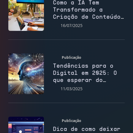
Como a IA Tem
Transformado a
Criação de Conteúdo
para Sites
16/07/2025
Publicação
Tendências para o
Digital em 2025: O
que esperar do
futuro do marketing
11/03/2025
e das redes sociais
Publicação
Dica de como deixar