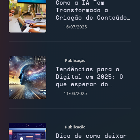
Como a IA Tem
Transformado a
Criação de Conteúdo
para Sites
16/07/2025
Publicação
Tendências para o
Digital em 2025: O
que esperar do
futuro do marketing
11/03/2025
e das redes sociais
Publicação
Dica de como deixar