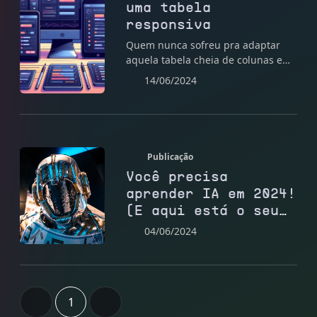
uma tabela
responsiva
Quem nunca sofreu pra adaptar
aquela tabela cheia de colunas em
telas menores?! Hoje eu vou
14/06/2024
mostrar uma solução para este
problema.
Publicação
Você precisa
aprender IA em 2024!
(E aqui está o seu
roteiro)
04/06/2024
1