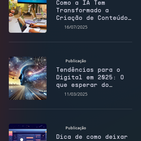
Como a IA Tem
Transformado a
Criação de Conteúdo
para Sites
16/07/2025
Publicação
Tendências para o
Digital em 2025: O
que esperar do
futuro do marketing
11/03/2025
e das redes sociais
Publicação
Dica de como deixar