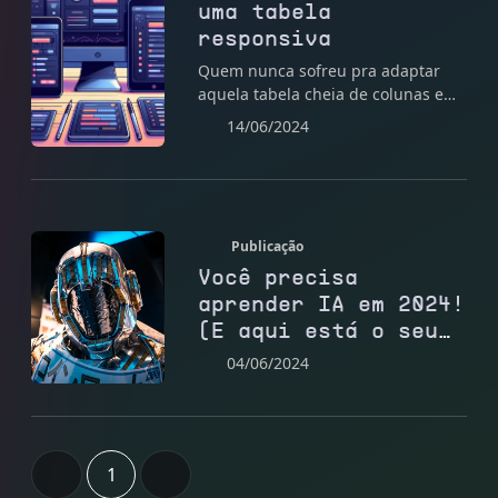
uma tabela
responsiva
Quem nunca sofreu pra adaptar
aquela tabela cheia de colunas em
telas menores?! Hoje eu vou
14/06/2024
mostrar uma solução para este
problema.
Publicação
Você precisa
aprender IA em 2024!
(E aqui está o seu
roteiro)
04/06/2024
1